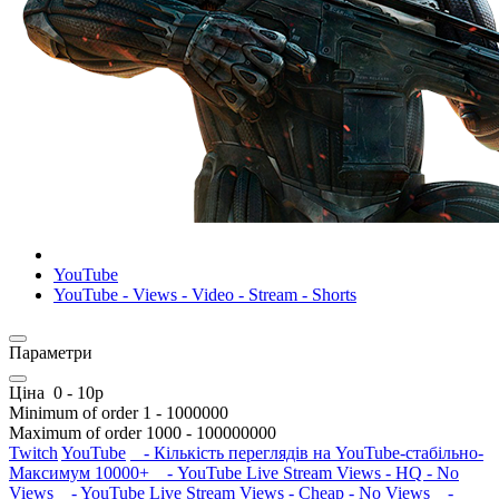
YouTube
YouTube - Views - Video - Stream - Shorts
Параметри
Ціна
0
-
10
р
Minimum of order
1
-
1000000
Maximum of order
1000
-
100000000
Twitch
YouTube
- Кількість переглядів на YouTube-стабільно-
Максимум 10000+
- YouTube Live Stream Views - HQ - No
Views
- YouTube Live Stream Views - Cheap - No Views
-