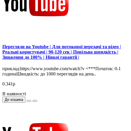
Перегляди на Youtube | Для потокової передачі та відео |
Реальні користувачі | 90-120 сек | Повільна швидкість |
Зниження до 100% | Ніякої гарантії |
приклад:https://www.youtube.com/watch?v =***Початок: 0-1
годинаШвидкість: до 1000 переглядів на день..
0.341р
В наявності
До кошика