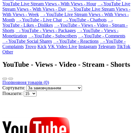
YouTube Live Stream Views - With Views - Hour
- YouTube Live
Stream Views - With Views - Day
- YouTube Live Stream Views -
With Views - Week
- YouTube Live Stream Views - With Views -
Month
- YouTube - Live Chat
- YouTube - Chatbots
-
YouTube - Likes - Dislikes
- YouTube - Views - Video - Stream -
Shorts
- YouTube - Views - Packages
- YouTube - Views -
Monetization
- YouTube - Subscribers
- YouTube - Comments
- YouTube Social Shares
- YouTube - Reactions
- YouTube -
Complaints
Trovo
Kick
VK Video Live
Instagram
Telegram
TikTok
Other
YouTube - Views - Video - Stream - Shorts
Порівняння товарів (0)
Сортувати:
Показати: