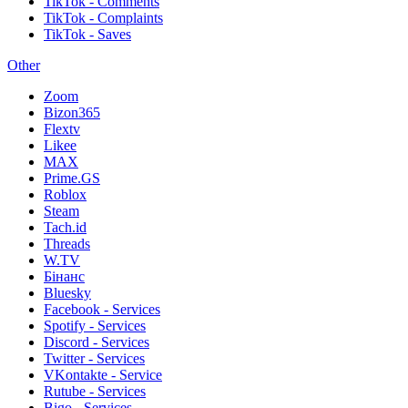
TikTok - Comments
TikTok - Complaints
TikTok - Saves
Other
Zoom
Bizon365
Flextv
Likee
MAX
Prime.GS
Roblox
Steam
Tach.id
Threads
W.TV
Бінанс
Bluesky
Facebook - Services
Spotify - Services
Discord - Services
Twitter - Services
VKontakte - Service
Rutube - Services
Bigo - Services