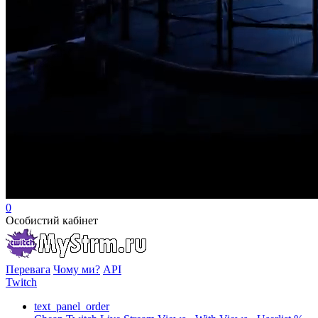
0
Особистий кабінет
Перевага
Чому ми?
API
Twitch
text_panel_order