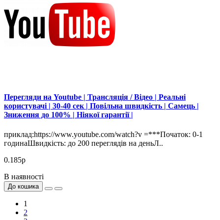
Перегляди на Youtube | Трансляція / Відео | Реальні
користувачі | 30-40 сек | Повільна швидкість | Самець |
Зниження до 100% | Ніякої гарантії |
приклад:https://www.youtube.com/watch?v =***Початок: 0-1
годинаШвидкість: до 200 переглядів на деньЛ..
0.185р
В наявності
До кошика
1
2