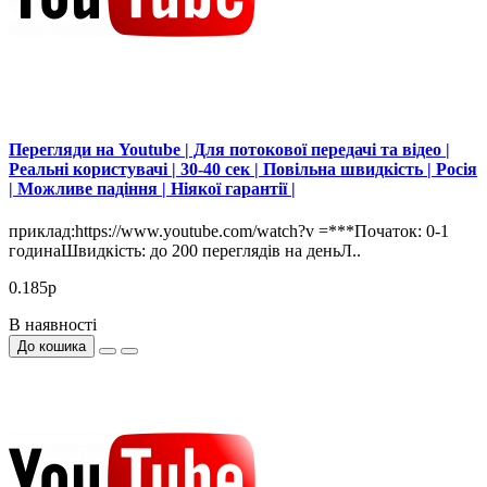
Перегляди на Youtube | Для потокової передачі та відео |
Реальні користувачі | 30-40 сек | Повільна швидкість | Росія
| Можливе падіння | Ніякої гарантії |
приклад:https://www.youtube.com/watch?v =***Початок: 0-1
годинаШвидкість: до 200 переглядів на деньЛ..
0.185р
В наявності
До кошика