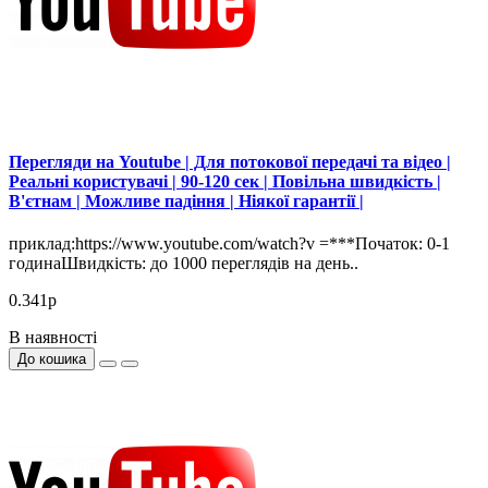
Перегляди на Youtube | Для потокової передачі та відео |
Реальні користувачі | 90-120 сек | Повільна швидкість |
В'єтнам | Можливе падіння | Ніякої гарантії |
приклад:https://www.youtube.com/watch?v =***Початок: 0-1
годинаШвидкість: до 1000 переглядів на день..
0.341р
В наявності
До кошика