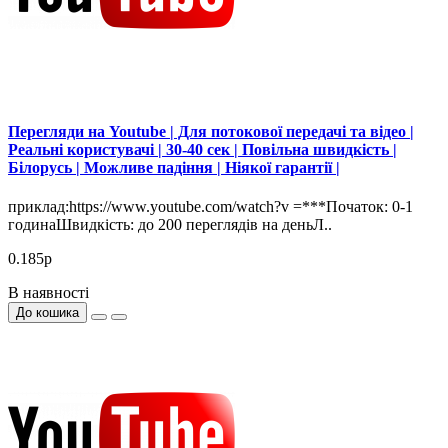
Перегляди на Youtube | Для потокової передачі та відео |
Реальні користувачі | 30-40 сек | Повільна швидкість |
Білорусь | Можливе падіння | Ніякої гарантії |
приклад:https://www.youtube.com/watch?v =***Початок: 0-1
годинаШвидкість: до 200 переглядів на деньЛ..
0.185р
В наявності
До кошика