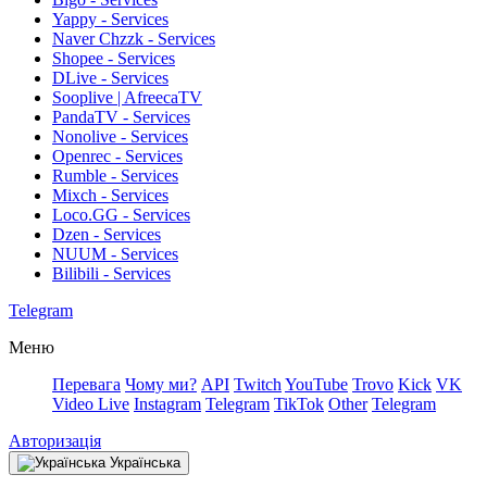
Yappy - Services
Naver Chzzk - Services
Shopee - Services
DLive - Services
Sooplive | AfreecaTV
PandaTV - Services
Nonolive - Services
Openrec - Services
Rumble - Services
Mixch - Services
Loco.GG - Services
Dzen - Services
NUUM - Services
Bilibili - Services
Telegram
Меню
Перевага
Чому ми?
API
Twitch
YouTube
Trovo
Kick
VK
Video Live
Instagram
Telegram
TikTok
Other
Telegram
Авторизація
Українська