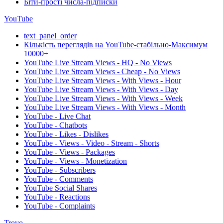
Біти-прості числа-підписки
YouTube
text_panel_order
Кількість переглядів на YouTube-стабільно-Максимум
10000+
YouTube Live Stream Views - HQ - No Views
YouTube Live Stream Views - Cheap - No Views
YouTube Live Stream Views - With Views - Hour
YouTube Live Stream Views - With Views - Day
YouTube Live Stream Views - With Views - Week
YouTube Live Stream Views - With Views - Month
YouTube - Live Chat
YouTube - Chatbots
YouTube - Likes - Dislikes
YouTube - Views - Video - Stream - Shorts
YouTube - Views - Packages
YouTube - Views - Monetization
YouTube - Subscribers
YouTube - Comments
YouTube Social Shares
YouTube - Reactions
YouTube - Complaints
Trovo