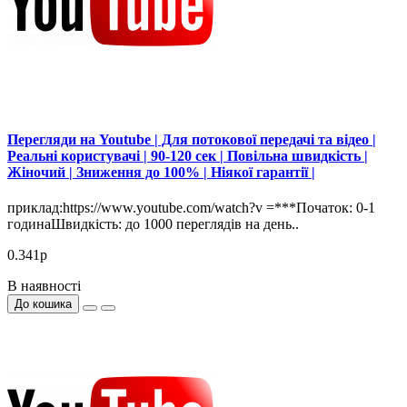
Перегляди на Youtube | Для потокової передачі та відео |
Реальні користувачі | 90-120 сек | Повільна швидкість |
Жіночий | Зниження до 100% | Ніякої гарантії |
приклад:https://www.youtube.com/watch?v =***Початок: 0-1
годинаШвидкість: до 1000 переглядів на день..
0.341р
В наявності
До кошика