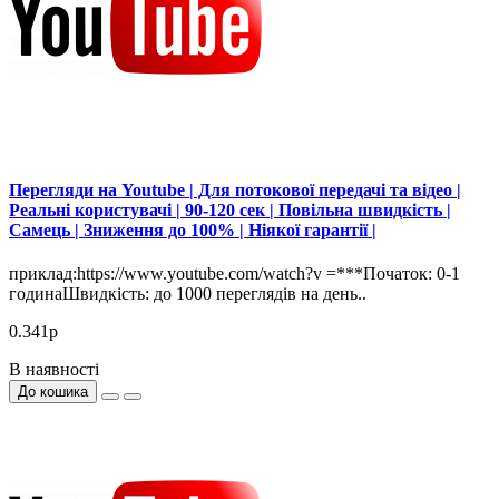
Перегляди на Youtube | Для потокової передачі та відео |
Реальні користувачі | 90-120 сек | Повільна швидкість |
Самець | Зниження до 100% | Ніякої гарантії |
приклад:https://www.youtube.com/watch?v =***Початок: 0-1
годинаШвидкість: до 1000 переглядів на день..
0.341р
В наявності
До кошика