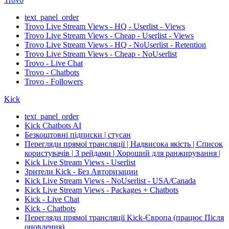
text_panel_order
Trovo Live Stream Views - HQ - Userlist - Views
Trovo Live Stream Views - Cheap - Userlist - Views
Trovo Live Stream Views - HQ - NoUserlist - Retention
Trovo Live Stream Views - Cheap - NoUserlist
Trovo - Live Chat
Trovo - Chatbots
Trovo - Followers
Kick
text_panel_order
Kick Chatbots AI
Безкоштовні підписки | стусан
Перегляди прямої трансляції | Надвисока якість | Список
користувачів | З рейдами | Хороший для ранжирування |
Kick Live Stream Views - Userlist
Зрители Kick - Без Авторизации
Kick Live Stream Views - NoUserlist - USA/Canada
Kick Live Stream Views - Packages + Chatbots
Kick - Live Chat
Kick - Chatbots
Перегляди прямої трансляції Kick-Європа (працює Після
оновлення)