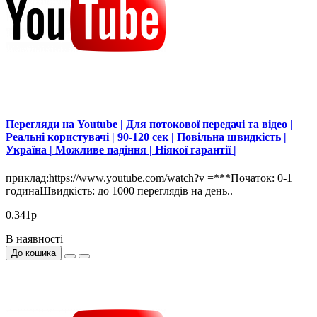
Перегляди на Youtube | Для потокової передачі та відео |
Реальні користувачі | 90-120 сек | Повільна швидкість |
Україна | Можливе падіння | Ніякої гарантії |
приклад:https://www.youtube.com/watch?v =***Початок: 0-1
годинаШвидкість: до 1000 переглядів на день..
0.341р
В наявності
До кошика