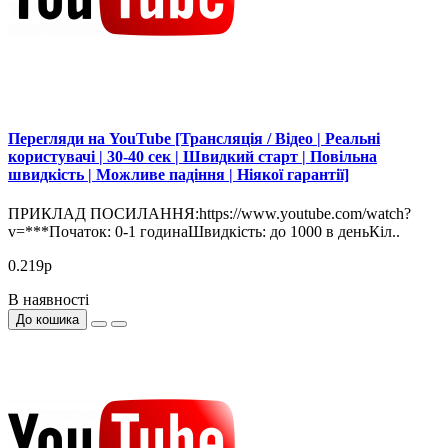
Перегляди на YouTube [Трансляція / Відео | Реальні
користувачі | 30-40 сек | Швидкий старт | Повільна
швидкість | Можливе падіння | Ніякої гарантії]
ПРИКЛАД ПОСИЛАННЯ:https://www.youtube.com/watch?
v=***Початок: 0-1 годинаШвидкість: до 1000 в деньКіл..
0.219р
В наявності
До кошика