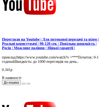
Перегляди на Youtube | Для потокової передачі та відео |
Реальні користувачі | 90-120 сек | Повільна швидкість |
Росія | Можливе падіння | Ніякої гарантії |
приклад:https://www.youtube.com/watch?v =***Початок: 0-1
годинаШвидкість: до 1000 переглядів на день..
0.341р
В наявності
До кошика