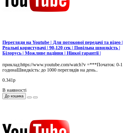
Перегляди на Youtube | Для потокової передачі та відео |
Реальні користувачі | 90-120 сек | Повільна швидкість |
Білорусь | Можливе падіння | Ніякої гарантії |
приклад:https://www.youtube.com/watch?v =***Початок: 0-1
годинаШвидкість: до 1000 переглядів на день..
0.341р
В наявності
До кошика