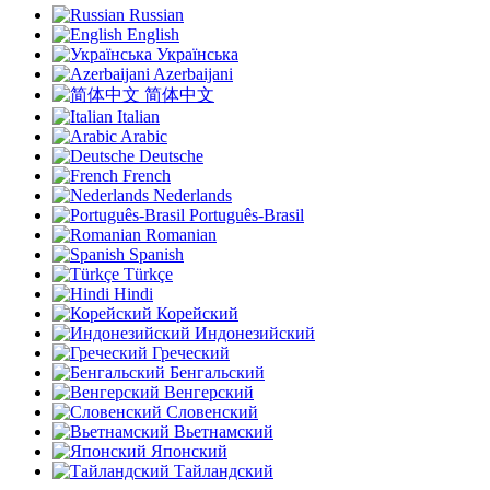
Russian
English
Українська
Azerbaijani
简体中文
Italian
Arabic
Deutsche
French
Nederlands
Português-Brasil
Romanian
Spanish
Türkçe
Hindi
Корейский
Индонезийский
Греческий
Бенгальский
Венгерский
Словенский
Вьетнамский
Японский
Тайландский