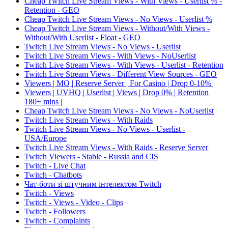
Cheap Twitch Live Stream Views - With Views - Userlist % -
Retention - GEO
Cheap Twitch Live Stream Views - No Views - Userlist %
Cheap Twitch Live Stream Views - Without/With Views -
Without/With Userlist - Float - GEO
Twitch Live Stream Views - No Views - Userlist
Twitch Live Stream Views - With Views - NoUserlist
Twitch Live Stream Views - With Views - Userlist - Retention
Twitch Live Stream Views - Different View Sources - GEO
Viewers | MQ | Reserve Server | For Casino | Drop 0-10% |
Viewers | UVHQ | Userlist | Views | Drop 0% | Retention
180+ mins |
Cheap Twitch Live Stream Views - No Views - NoUserlist
Twitch Live Stream Views - With Raids
Twitch Live Stream Views - No Views - Userlist -
USA/Europe
Twitch Live Stream Views - With Raids - Reserve Server
Twitch Viewers - Stable - Russia and CIS
Twitch - Live Chat
Twitch - Chatbots
Чат-боти зі штучним інтелектом Twitch
Twitch - Views
Twitch - Views - Video - Clips
Twitch - Followers
Twitch - Complaints