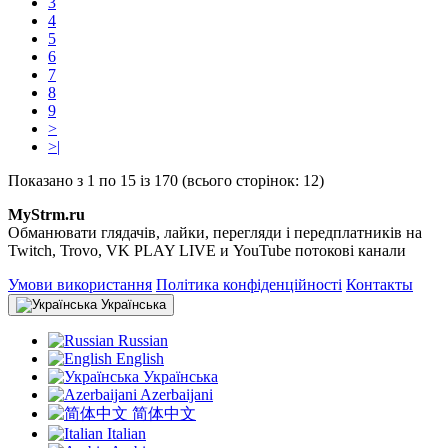
3
4
5
6
7
8
9
>
>|
Показано з 1 по 15 із 170 (всього сторінок: 12)
MyStrm.ru
Обманювати глядачів, лайки, перегляди і передплатників на
Twitch, Trovo, VK PLAY LIVE и YouTube потокові канали
Умови використання
Політика конфіденційності
Контакты
Українська
Russian
English
Українська
Azerbaijani
简体中文
Italian