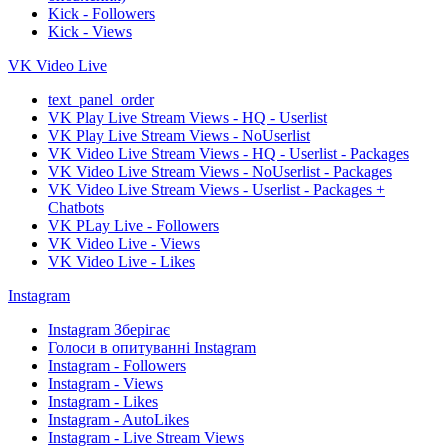
Kick - Followers
Kick - Views
VK Video Live
text_panel_order
VK Play Live Stream Views - HQ - Userlist
VK Play Live Stream Views - NoUserlist
VK Video Live Stream Views - HQ - Userlist - Packages
VK Video Live Stream Views - NoUserlist - Packages
VK Video Live Stream Views - Userlist - Packages +
Chatbots
VK PLay Live - Followers
VK Video Live - Views
VK Video Live - Likes
Instagram
Instagram Зберігає
Голоси в опитуванні Instagram
Instagram - Followers
Instagram - Views
Instagram - Likes
Instagram - AutoLikes
Instagram - Live Stream Views