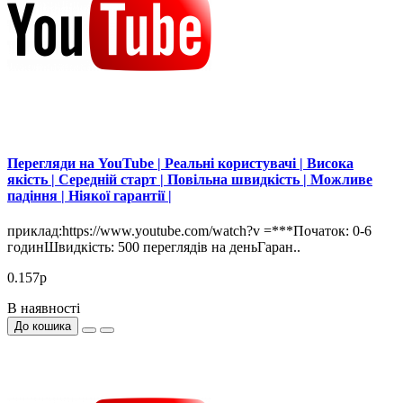
Перегляди на YouTube | Реальні користувачі | Висока
якість | Середній старт | Повільна швидкість | Можливе
падіння | Ніякої гарантії |
приклад:https://www.youtube.com/watch?v =***Початок: 0-6
годинШвидкість: 500 переглядів на деньГаран..
0.157р
В наявності
До кошика