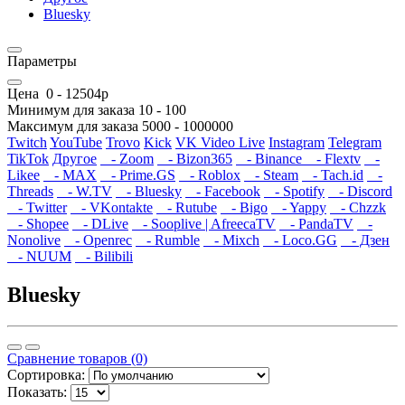
Bluesky
Параметры
Цена
0
-
12504
р
Минимум для заказа
10
-
100
Максимум для заказа
5000
-
1000000
Twitch
YouTube
Trovo
Kick
VK Video Live
Instagram
Telegram
TikTok
Другое
- Zoom
- Bizon365
- Binance
- Flextv
-
Likee
- MAX
- Prime.GS
- Roblox
- Steam
- Tach.id
-
Threads
- W.TV
- Bluesky
- Facebook
- Spotify
- Discord
- Twitter
- VKontakte
- Rutube
- Bigo
- Yappy
- Chzzk
- Shopee
- DLive
- Sooplive | AfreecaTV
- PandaTV
-
Nonolive
- Openrec
- Rumble
- Mixch
- Loco.GG
- Дзен
- NUUM
- Bilibili
Bluesky
Сравнение товаров (0)
Сортировка:
Показать: