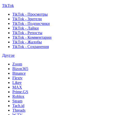
TikTok
TikTok - Просмотры
TikTok - Зрители
TikTok - Подписчики
TikTok - Лайки
TikTok - Репосты
TikTok - Комментарии
TikTok - Жалобы
TikTok - Сохранения
Другое
Zoom
Bizon365
Binance
Flextv
Likee
MAX
Prime.GS
Roblox
Steam
Tach.id
Threads
W.TV