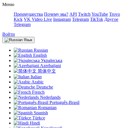
Меню
Преимущества
Почему мы?
API
Twitch
YouTube
Trovo
Kick
VK Video Live
Instagram
Telegram
TikTok
Другое
Telegram
Войти
Язык
Russian
English
Українська
Azerbaijani
简体中文
Italian
Arabic
Deutsche
French
Nederlands
Português-Brasil
Romanian
Spanish
Türkçe
Hindi