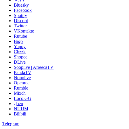
Bluesky
Facebook
Spotify
Discord
Twitter
VKontakte
Rutube
Bigo
Yappy
Chzzk
Shopee
DLive
Sooplive | AfreecaTV
PandaTV
Nonolive
Openrec
Rumble
Mixch
Loco.GG
Дзен
NUUM
Bilibili
Telegram