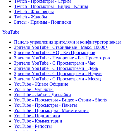
Twitch - Просмотры - Стрим
Twitch - Просмотры - Видео - Клипы
Twitch - Фолловеры
Twitch - Жалобы
Битсы - Праймы - Подписки
YouTube
Панель управления зрителями и конфигуратор заказа
Зрители YouTube - Стабильные - Макс. 10000+
Зрители YouTube - HQ - Без Просмотров
Зрители YouTube - Недорогие - Без Просмотров
Зрители YouTube - С Просмотрами - Час
Зрители YouTube - С Просмотрами - День
Зрители YouTube - С Просмотрами - Неделя
Зрители YouTube - С Просмотрами - Месяц
YouTube - Живое Общение
YouTube - Чат-Боты
YouTube - Лайки - Дизлайки
YouTube - Просмотры - Видео - Стрим - Shorts
YouTube - Просмотры - Пакеты
YouTube - Просмотры - Монетизация
YouTube - Подписчики
YouTube - Комментарии
YouTube - Репосты