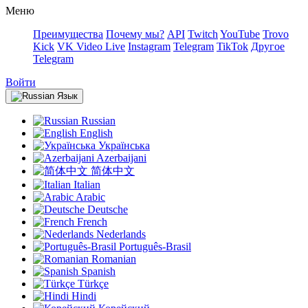
Меню
Преимущества
Почему мы?
API
Twitch
YouTube
Trovo
Kick
VK Video Live
Instagram
Telegram
TikTok
Другое
Telegram
Войти
Язык
Russian
English
Українська
Azerbaijani
简体中文
Italian
Arabic
Deutsche
French
Nederlands
Português-Brasil
Romanian
Spanish
Türkçe
Hindi