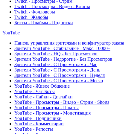
Twitch - Просмотры - Стрим
Twitch - Просмотры - Видео - Клипы
Twitch - Фолловеры
Twitch - Жалобы
Битсы - Праймы - Подписки
YouTube
Панель управления зрителями и конфигуратор заказа
Зрители YouTube - Стабильные - Макс. 10000+
Зрители YouTube - HQ - Без Просмотров
Зрители YouTube - Недорогие - Без Просмотров
Зрители YouTube - С Просмотрами - Час
Зрители YouTube - С Просмотрами - День
Зрители YouTube - С Просмотрами - Неделя
Зрители YouTube - С Просмотрами - Месяц
YouTube - Живое Общение
YouTube - Чат-Боты
YouTube - Лайки - Дизлайки
YouTube - Просмотры - Видео - Стрим - Shorts
YouTube - Просмотры - Пакеты
YouTube - Просмотры - Монетизация
YouTube - Подписчики
YouTube - Комментарии
YouTube - Репосты