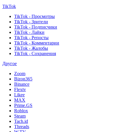
TikTok
TikTok - Просмотры
TikTok - Зрители
TikTok - Подписчики
TikTok - Лайки
TikTok - Репосты
TikTok - Комментарии
TikTok - Жалобы
TikTok - Сохранения
Другое
Zoom
Bizon365
Binance
Flextv
Likee
MAX
Prime.GS
Roblox
Steam
Tach.id
Threads
W.TV