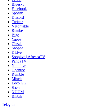
Bluesky
Facebook
Spotify
Discord
Twitter
VKontakte
Rutube
Bigo
Yappy
Chzzk
Shopee
DLive
Sooplive | AfreecaTV
PandaTV
Nonolive
Openrec
Rumble
Mixch
Loco.GG
Дзен
NUUM
Bilibili
Telegram