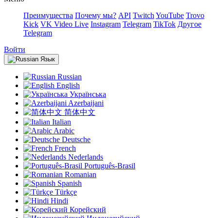
Преимущества
Почему мы?
API
Twitch
YouTube
Trovo
Kick
VK Video Live
Instagram
Telegram
TikTok
Другое
Telegram
Войти
Язык
Russian
English
Українська
Azerbaijani
简体中文
Italian
Arabic
Deutsche
French
Nederlands
Português-Brasil
Romanian
Spanish
Türkçe
Hindi
Корейский