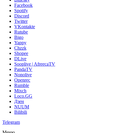
Facebook
Spotify
Discord
Twitter
VKontakte
Rutube
Bigo
Yappy
Chzzk
Shopee
DLive
Sooplive | AfreecaTV
PandaTV
Nonolive
Openrec
Rumble
Mixch
Loco.GG
Дзен
NUUM
Bilibili
Telegram
Меню