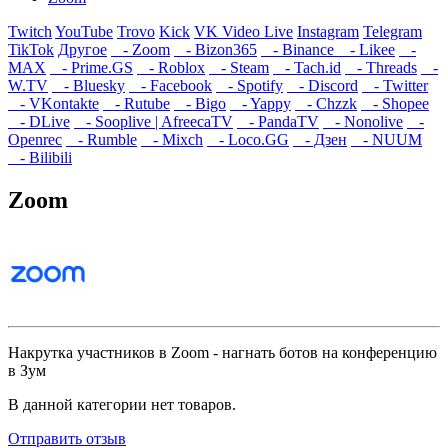
Twitch
YouTube
Trovo
Kick
VK Video Live
Instagram
Telegram
TikTok
Другое
- Zoom
- Bizon365
- Binance
- Likee
-
MAX
- Prime.GS
- Roblox
- Steam
- Tach.id
- Threads
-
W.TV
- Bluesky
- Facebook
- Spotify
- Discord
- Twitter
- VKontakte
- Rutube
- Bigo
- Yappy
- Chzzk
- Shopee
- DLive
- Sooplive | AfreecaTV
- PandaTV
- Nonolive
-
Openrec
- Rumble
- Mixch
- Loco.GG
- Дзен
- NUUM
- Bilibili
Zoom
Накрутка участников в Zoom - нагнать ботов на конференцию
в Зум
В данной категории нет товаров.
Отправить отзыв