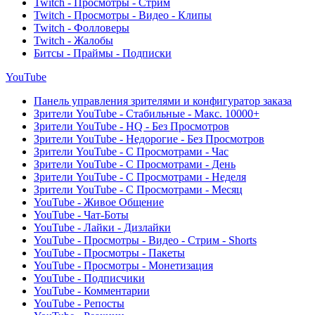
Twitch - Просмотры - Стрим
Twitch - Просмотры - Видео - Клипы
Twitch - Фолловеры
Twitch - Жалобы
Битсы - Праймы - Подписки
YouTube
Панель управления зрителями и конфигуратор заказа
Зрители YouTube - Стабильные - Макс. 10000+
Зрители YouTube - HQ - Без Просмотров
Зрители YouTube - Недорогие - Без Просмотров
Зрители YouTube - С Просмотрами - Час
Зрители YouTube - С Просмотрами - День
Зрители YouTube - С Просмотрами - Неделя
Зрители YouTube - С Просмотрами - Месяц
YouTube - Живое Общение
YouTube - Чат-Боты
YouTube - Лайки - Дизлайки
YouTube - Просмотры - Видео - Стрим - Shorts
YouTube - Просмотры - Пакеты
YouTube - Просмотры - Монетизация
YouTube - Подписчики
YouTube - Комментарии
YouTube - Репосты