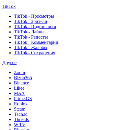
TikTok
TikTok - Просмотры
TikTok - Зрители
TikTok - Подписчики
TikTok - Лайки
TikTok - Репосты
TikTok - Комментарии
TikTok - Жалобы
TikTok - Сохранения
Другое
Zoom
Bizon365
Binance
Likee
MAX
Prime.GS
Roblox
Steam
Tach.id
Threads
W.TV
Bluesky