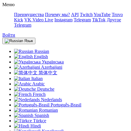
Меню
Преимущества
Почему мы?
API
Twitch
YouTube
Trovo
Kick
VK Video Live
Instagram
Telegram
TikTok
Другое
Telegram
Войти
Язык
Russian
English
Українська
Azerbaijani
简体中文
Italian
Arabic
Deutsche
French
Nederlands
Português-Brasil
Romanian
Spanish
Türkçe
Hindi