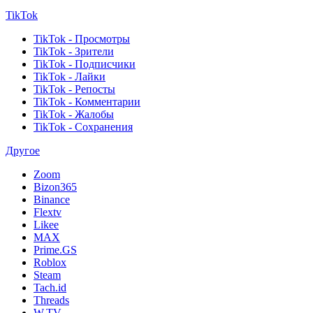
TikTok
TikTok - Просмотры
TikTok - Зрители
TikTok - Подписчики
TikTok - Лайки
TikTok - Репосты
TikTok - Комментарии
TikTok - Жалобы
TikTok - Сохранения
Другое
Zoom
Bizon365
Binance
Flextv
Likee
MAX
Prime.GS
Roblox
Steam
Tach.id
Threads
W.TV