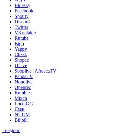
Bluesky
Facebook
Spotify
Discord
Twitter
VKontakte
Rutube
Bigo
Yappy
Chzzk
Shopee
DLive
Sooplive | AfreecaTV
PandaTV
Nonolive
Openrec
Rumble
Mixch
Loco.GG
Дзен
NUUM
Bilibili
Telegram