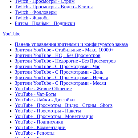
Twitch - Просмотры - Стрим
Twitch - Просмотры - Видео - Клипы
Twitch - Фолловеры
Twitch - Жалобы
Битсы - Праймы - Подписки
YouTube
Панель управления зрителями и конфигуратор заказа
Зрители YouTube - Стабильные - Макс. 10000+
Зрители YouTube - HQ - Без Просмотров
Зрители YouTube - Недорогие - Без Просмотров
Зрители YouTube - С Просмотрами - Час
Зрители YouTube - С Просмотрами - День
Зрители YouTube - С Просмотрами - Неделя
Зрители YouTube - С Просмотрами - Месяц
YouTube - Живое Общение
YouTube - Чат-Боты
YouTube - Лайки - Дизлайки
YouTube - Просмотры - Видео - Стрим - Shorts
YouTube - Просмотры - Пакеты
YouTube - Просмотры - Монетизация
YouTube - Подписчики
YouTube - Комментарии
YouTube - Репосты