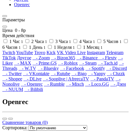
Openrec
Параметры
Цена
0
-
8
р
Время действия
1 Час
2 Часа
3 Часа
4 Часа
5 Часов
1
1
1
1
1
6 Часов
1 День
1 Неделя
1 Месяц
1
1
1
1
Twitch
YouTube
Trovo
Kick
VK Video Live
Instagram
Telegram
TikTok
Другое
- Zoom
- Bizon365
- Binance
- Flextv
-
Likee
- MAX
- Prime.GS
- Roblox
- Steam
- Tach.id
-
Threads
- W.TV
- Bluesky
- Facebook
- Spotify
- Discord
- Twitter
- VKontakte
- Rutube
- Bigo
- Yappy
- Chzzk
- Shopee
- DLive
- Sooplive | AfreecaTV
- PandaTV
-
Nonolive
- Openrec
- Rumble
- Mixch
- Loco.GG
- Дзен
- NUUM
- Bilibili
Openrec
Сравнение товаров (0)
Сортировка: