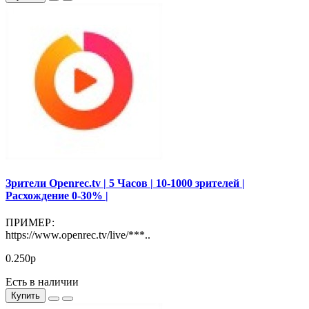
Зрители Openrec.tv | 5 Часов | 10-1000 зрителей |
Расхождение 0-30% |
ПРИМЕР:
https://www.openrec.tv/live/***..
0.250р
Есть в наличии
Купить