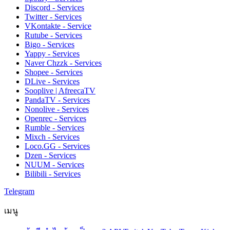
Discord - Services
Twitter - Services
VKontakte - Service
Rutube - Services
Bigo - Services
Yappy - Services
Naver Chzzk - Services
Shopee - Services
DLive - Services
Sooplive | AfreecaTV
PandaTV - Services
Nonolive - Services
Openrec - Services
Rumble - Services
Mixch - Services
Loco.GG - Services
Dzen - Services
NUUM - Services
Bilibili - Services
Telegram
เมนู