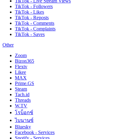
TikTok - Live Stream Views
TikTok - Followers
TikTok - Likes
TikTok - Reposts
TikTok - Comments
TikTok - Complaints
TikTok - Saves
Other
Zoom
Bizon365
Flextv
Likee
MAX
Prime.GS
Steam
Tach.id
Threads
W.TV
โรบ็อกซ์
ไบนานซ์
Bluesky
Facebook - Services
Spotify - Services