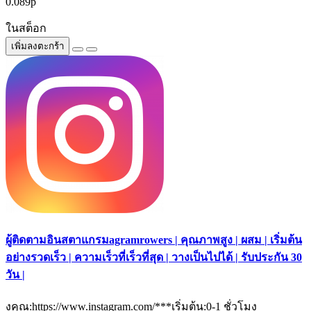
0.089р
ในสต็อก
เพิ่มลงตะกร้า
ผู้ติดตามอินสตาแกรมagramrowers | คุณภาพสูง | ผสม | เริ่มต้น
อย่างรวดเร็ว | ความเร็วที่เร็วที่สุด | วางเป็นไปได้ | รับประกัน 30
วัน |
งคุณ:https://www.instagram.com/***เริ่มต้น:0-1 ชั่วโมง