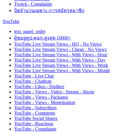
Twitch - Complaints
บิตจำนวนเฉพาะ-การสมัครสมาชิก
YouTube
text_panel_order
ผู้ชมยูทูป-คอก-สูงสุด 10000+
YouTube Live Stream Views - HQ - No Views
YouTube Live Stream Views - Cheap - No Views
YouTube Live Stream Views - With Views - Hour
YouTube Live Stream Views - With Views - Day
YouTube Live Stream Views - With Views - Week
YouTube Live Stream Views - With Views - Month
YouTube - Live Chat
YouTube - Chatbots
YouTube - Likes - Dislikes
YouTube - Views - Video - Stream - Shorts
YouTube - Views - Packages
YouTube - Views - Monetization
YouTube - Subscribers
YouTube - Comments
YouTube Social Shares
YouTube - Reactions
YouTube - Complaints