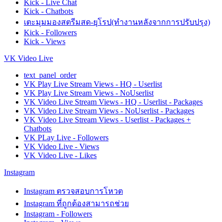
Kick - Live Chat
Kick - Chatbots
เตะมุมมองสตรีมสด-ยุโรป(ทำงานหลังจากการปรับปรุง)
Kick - Followers
Kick - Views
VK Video Live
text_panel_order
VK Play Live Stream Views - HQ - Userlist
VK Play Live Stream Views - NoUserlist
VK Video Live Stream Views - HQ - Userlist - Packages
VK Video Live Stream Views - NoUserlist - Packages
VK Video Live Stream Views - Userlist - Packages +
Chatbots
VK PLay Live - Followers
VK Video Live - Views
VK Video Live - Likes
Instagram
Instagram ตรวจสอบการโหวต
Instagram ที่ถูกต้องสามารถช่วย
Instagram - Followers