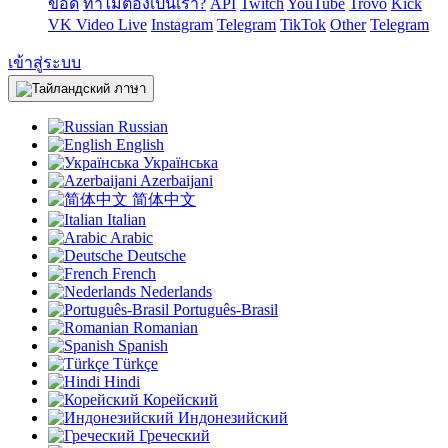
ข้อดี
ทำไมต้องเป็นเรา?
API
Twitch
YouTube
Trovo
Kick
VK Video Live
Instagram
Telegram
TikTok
Other
Telegram
เข้าสู่ระบบ
ภาษา
Russian
English
Українська
Azerbaijani
简体中文
Italian
Arabic
Deutsche
French
Nederlands
Português-Brasil
Romanian
Spanish
Türkçe
Hindi
Корейский
Индонезийский
Греческий