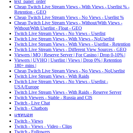
text_panel_order
Cheap Twitch Live Stream Views - With Views - Userlist % -
Retention - GEO
Cheap Twitch Live Stream Views - No Views - Userlist %
Cheap Twitch Live Stream Views - Without/With Views -
Without/With Userlist - Float - GEO
Twitch Live Stream Views - No Views - Userlist
Twitch Live Stream Views - With Views - NoUserlist
Twitch Live Stream Views - With Views - Userlist - Retention
Twitch Live Stream Views - Different View Sources - GEO
Viewers | MQ | Reserve Server | For Casino | Drop 0-10% |
Viewers | UVHQ | Userlist | Views | Drop 0% | Retention
180+ mins |
Cheap Twitch Live Stream Views - No Views - NoUserlist
Twitch Live Stream Views - With Raids
Twitch Live Stream Views - No Views - Userlist -
USA/Europe
Twitch Live Stream Views - With Raids - Reserve Server
Twitch Viewers - Stable - Russia and CIS
Twitch - Live Chat
Twitch - Chatbots
แชทบอท
Twitch - Views
Twitch - Views - Video - Clips
Twitch - Followers