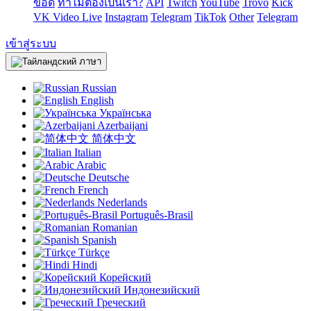
ข้อดี
ทำไมต้องเป็นเรา?
API
Twitch
YouTube
Trovo
Kick
VK Video Live
Instagram
Telegram
TikTok
Other
Telegram
เข้าสู่ระบบ
ภาษา
Russian
English
Українська
Azerbaijani
简体中文
Italian
Arabic
Deutsche
French
Nederlands
Português-Brasil
Romanian
Spanish
Türkçe
Hindi
Корейский
Индонезийский
Греческий