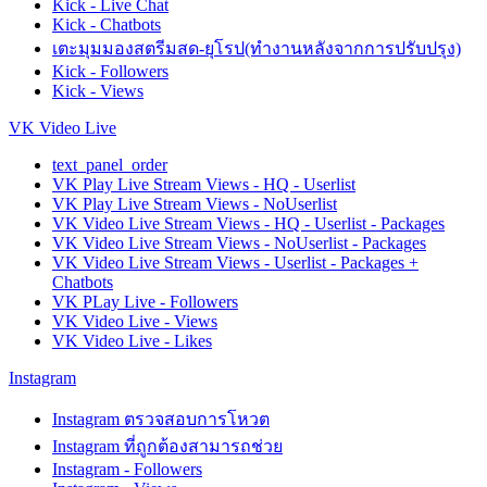
Kick - Live Chat
Kick - Chatbots
เตะมุมมองสตรีมสด-ยุโรป(ทำงานหลังจากการปรับปรุง)
Kick - Followers
Kick - Views
VK Video Live
text_panel_order
VK Play Live Stream Views - HQ - Userlist
VK Play Live Stream Views - NoUserlist
VK Video Live Stream Views - HQ - Userlist - Packages
VK Video Live Stream Views - NoUserlist - Packages
VK Video Live Stream Views - Userlist - Packages +
Chatbots
VK PLay Live - Followers
VK Video Live - Views
VK Video Live - Likes
Instagram
Instagram ตรวจสอบการโหวต
Instagram ที่ถูกต้องสามารถช่วย
Instagram - Followers