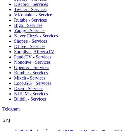
Discord - Services
Twitter - Services
VKontakte - Service
Rutube - Services
Bigo - Services
Yappy - Services
Naver Chzzk - Services
Shopee - Services
DLive - Services
Sooplive | AfreecaTV
PandaTV - Services
Nonolive - Services
Openrec - Services
Rumble - Services
Mixch - Services
Loco.GG - Services
Dzen - Services
NUUM - Services
Bilibili - Services
Telegram
เมนู