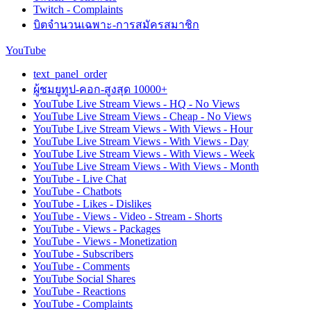
Twitch - Complaints
บิตจำนวนเฉพาะ-การสมัครสมาชิก
YouTube
text_panel_order
ผู้ชมยูทูป-คอก-สูงสุด 10000+
YouTube Live Stream Views - HQ - No Views
YouTube Live Stream Views - Cheap - No Views
YouTube Live Stream Views - With Views - Hour
YouTube Live Stream Views - With Views - Day
YouTube Live Stream Views - With Views - Week
YouTube Live Stream Views - With Views - Month
YouTube - Live Chat
YouTube - Chatbots
YouTube - Likes - Dislikes
YouTube - Views - Video - Stream - Shorts
YouTube - Views - Packages
YouTube - Views - Monetization
YouTube - Subscribers
YouTube - Comments
YouTube Social Shares
YouTube - Reactions
YouTube - Complaints