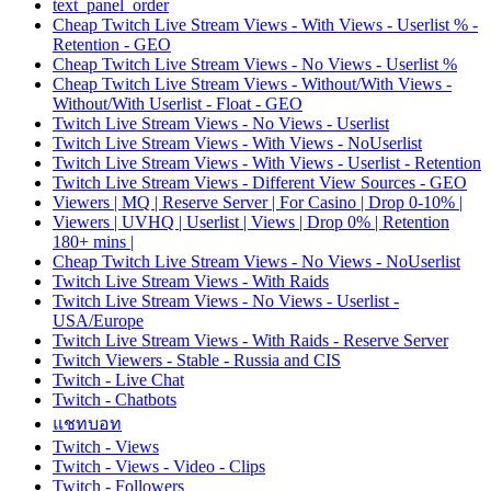
text_panel_order
Cheap Twitch Live Stream Views - With Views - Userlist % -
Retention - GEO
Cheap Twitch Live Stream Views - No Views - Userlist %
Cheap Twitch Live Stream Views - Without/With Views -
Without/With Userlist - Float - GEO
Twitch Live Stream Views - No Views - Userlist
Twitch Live Stream Views - With Views - NoUserlist
Twitch Live Stream Views - With Views - Userlist - Retention
Twitch Live Stream Views - Different View Sources - GEO
Viewers | MQ | Reserve Server | For Casino | Drop 0-10% |
Viewers | UVHQ | Userlist | Views | Drop 0% | Retention
180+ mins |
Cheap Twitch Live Stream Views - No Views - NoUserlist
Twitch Live Stream Views - With Raids
Twitch Live Stream Views - No Views - Userlist -
USA/Europe
Twitch Live Stream Views - With Raids - Reserve Server
Twitch Viewers - Stable - Russia and CIS
Twitch - Live Chat
Twitch - Chatbots
แชทบอท
Twitch - Views
Twitch - Views - Video - Clips
Twitch - Followers