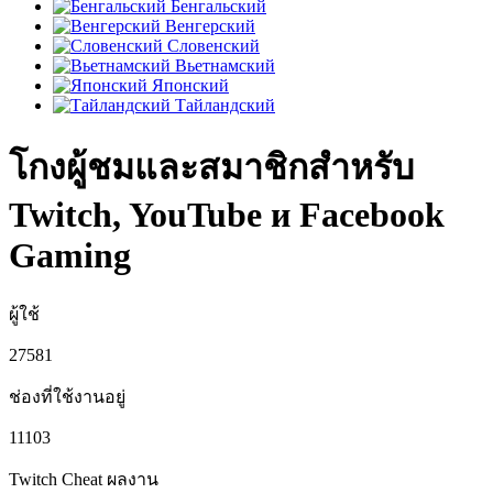
Бенгальский
Венгерский
Словенский
Вьетнамский
Японский
Тайландский
โกงผู้ชมและสมาชิกสำหรับ
Twitch, YouTube и Facebook
Gaming
ผู้ใช้
27581
ช่องที่ใช้งานอยู่
11103
Twitch Cheat
ผลงาน