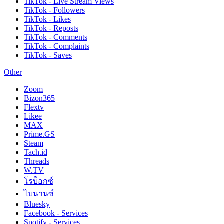
TikTok - Live Stream Views
TikTok - Followers
TikTok - Likes
TikTok - Reposts
TikTok - Comments
TikTok - Complaints
TikTok - Saves
Other
Zoom
Bizon365
Flextv
Likee
MAX
Prime.GS
Steam
Tach.id
Threads
W.TV
โรบ็อกซ์
ไบนานซ์
Bluesky
Facebook - Services
Spotify - Services