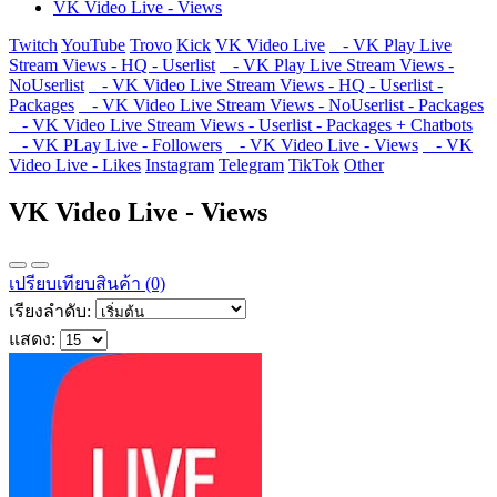
VK Video Live - Views
Twitch
YouTube
Trovo
Kick
VK Video Live
- VK Play Live
Stream Views - HQ - Userlist
- VK Play Live Stream Views -
NoUserlist
- VK Video Live Stream Views - HQ - Userlist -
Packages
- VK Video Live Stream Views - NoUserlist - Packages
- VK Video Live Stream Views - Userlist - Packages + Chatbots
- VK PLay Live - Followers
- VK Video Live - Views
- VK
Video Live - Likes
Instagram
Telegram
TikTok
Other
VK Video Live - Views
เปรียบเทียบสินค้า (0)
เรียงลำดับ:
แสดง: