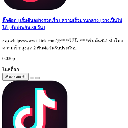
ติ๊กต๊อก | เริ่มต้นอย่างรวดเร็ว | ความเร็วปานกลาง | วางเป็นไป
ได้ | รับประกัน 30 วัน |
งคุณ:https://www.tiktok.com/@***/วีดีโอ/***เริ่มต้น:0-1 ชั่วโมง
ความเร็ว:สูงสุด 2 พันต่อวันรับประกัน:..
0.036р
ในสต็อก
เพิ่มลงตะกร้า