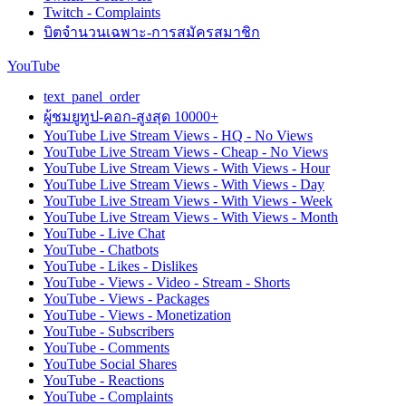
Twitch - Complaints
บิตจำนวนเฉพาะ-การสมัครสมาชิก
YouTube
text_panel_order
ผู้ชมยูทูป-คอก-สูงสุด 10000+
YouTube Live Stream Views - HQ - No Views
YouTube Live Stream Views - Cheap - No Views
YouTube Live Stream Views - With Views - Hour
YouTube Live Stream Views - With Views - Day
YouTube Live Stream Views - With Views - Week
YouTube Live Stream Views - With Views - Month
YouTube - Live Chat
YouTube - Chatbots
YouTube - Likes - Dislikes
YouTube - Views - Video - Stream - Shorts
YouTube - Views - Packages
YouTube - Views - Monetization
YouTube - Subscribers
YouTube - Comments
YouTube Social Shares
YouTube - Reactions
YouTube - Complaints