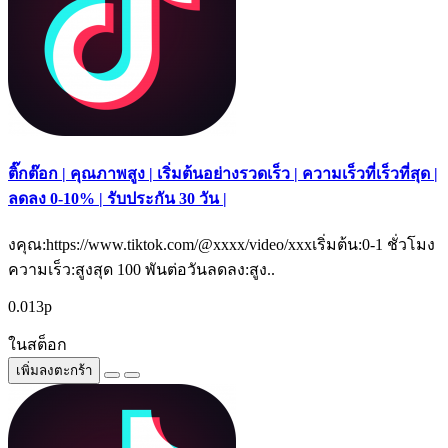
ติ๊กต๊อก | คุณภาพสูง | เริ่มต้นอย่างรวดเร็ว | ความเร็วที่เร็วที่สุด |
ลดลง 0-10% | รับประกัน 30 วัน |
งคุณ:https://www.tiktok.com/@xxxx/video/xxxเริ่มต้น:0-1 ชั่วโมง
ความเร็ว:สูงสุด 100 พันต่อวันลดลง:สูง..
0.013р
ในสต็อก
เพิ่มลงตะกร้า