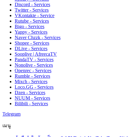
Discord - Services
Twitter - Services
VKontakte - Service
Rutube - Services
Bigo - Services
Yappy - Services
Naver Chzzk - Services
Shopee - Services
DLive - Services
Sooplive | AfreecaTV
PandaTV - Services
Nonolive - Services
Openrec - Services
Rumble - Services
Mixch - Services
Loco.GG - Services
Dzen - Services
NUUM - Services
Bilibili - Services
Telegram
เมนู