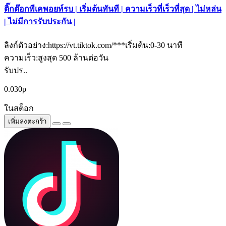
ติ๊กต๊อกพีเคพอยท์รบ | เริ่มต้นทันที | ความเร็วที่เร็วที่สุด | ไม่หล่น
| ไม่มีการรับประกัน |
ลิงก์ตัวอย่าง:https://vt.tiktok.com/***เริ่มต้น:0-30 นาที
ความเร็ว:สูงสุด 500 ล้านต่อวัน
รับปร..
0.030р
ในสต็อก
เพิ่มลงตะกร้า