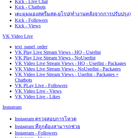
Kick - Live Chat
Kick - Chatbots
เตะมุมมองสตรีมสด-ยุโรป(ทำงานหลังจากการปรับปรุง)
Kick - Followers
Kick - Views
VK Video Live
text_panel_order
VK Play Live Stream Views - HQ - Userlist
VK Play Live Stream Views - NoUserlist
VK Video Live Stream Views - HQ - Userlist - Packages
VK Video Live Stream Views - NoUserlist - Packages
VK Video Live Stream Views - Userlist - Packages +
Chatbots
VK PLay Live - Followers
VK Video Live - Views
VK Video Live - Likes
Instagram
Instagram ตรวจสอบการโหวต
Instagram ที่ถูกต้องสามารถช่วย
Instagram - Followers