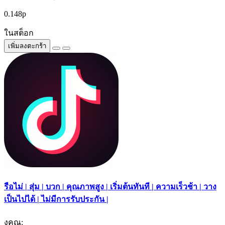
0.148р
ในสต็อก
เพิ่มลงตะกร้า
รือไม่ | สุ่ม | บวก | คุณภาพสูง | เริ่มต้นทันที | ความเร็วช้า | วาง
เป็นไปได้ | ไม่มีการรับประกัน |
งคุณ: