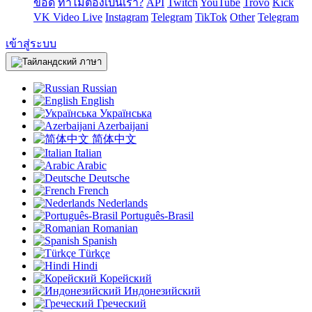
ข้อดี
ทำไมต้องเป็นเรา?
API
Twitch
YouTube
Trovo
Kick
VK Video Live
Instagram
Telegram
TikTok
Other
Telegram
เข้าสู่ระบบ
ภาษา
Russian
English
Українська
Azerbaijani
简体中文
Italian
Arabic
Deutsche
French
Nederlands
Português-Brasil
Romanian
Spanish
Türkçe
Hindi
Корейский
Индонезийский
Греческий