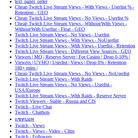
text_panel_order
Cheap Twitch Live Stream Views - With Views - Userlist % -
Retention - GEO
Cheap Twitch Live Stream Views - No Views - Userlist %
Cheap Twitch Live Stream Views - Without/With Views -
Without/With Userlist - Float - GEO
Twitch Live Stream Views - No Views - Userlist
Twitch Live Stream Views - With Views - NoUserlist
Twitch Live Stream Views - With Views - Userlist - Retention
Twitch Live Stream Views - Different View Sources - GEO
Viewers | MQ | Reserve Server | For Casino | Drop 0-10% |
Viewers | UVHQ | Userlist | Views | Drop 0% | Retention
180+ mins |
Cheap Twitch Live Stream Views - No Views - NoUserlist
Twitch Live Stream Views - With Raids
Twitch Live Stream Views - No Views - Userlist -
USA/Europe
Twitch Live Stream Views - With Raids - Reserve Server
Twitch Viewers - Stable - Russia and CIS
Twitch - Live Chat
Twitch - Chatbots
แชทบอท
Twitch - Views
Twitch - Views - Video - Clips
Twitch - Followers