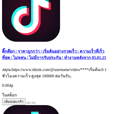
ติ๊กต๊อก | ราคาถูกกว่า | เริ่มต้นอย่างรวดเร็ว | ความเร็วที่เร็ว
ที่สุด | ไม่หล่น | ไม่มีการรับประกัน | ทำงานหลังจาก 05.01.25
งคุณ:https://www.tiktok.com/@username/video/****เริ่มต้น:0-1
ชั่วโมงความเร็ว:สูงสุด 100000 ต่อวันรับ..
0.004р
ในสต็อก
เพิ่มลงตะกร้า