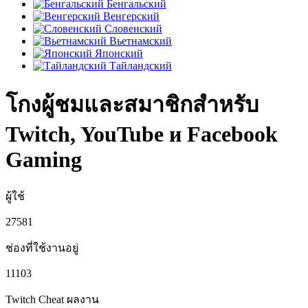
Бенгальский
Венгерский
Словенский
Вьетнамский
Японский
Тайландский
โกงผู้ชมและสมาชิกสำหรับ
Twitch, YouTube и Facebook
Gaming
ผู้ใช้
27581
ช่องที่ใช้งานอยู่
11103
Twitch Cheat
ผลงาน