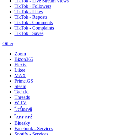
TikTok - Live Stream Views
TikTok - Followers
TikTok - Likes
TikTok - Reposts
TikTok - Comments
TikTok - Complaints
TikTok - Saves
Other
Zoom
Bizon365
Flextv
Likee
MAX
Prime.GS
Steam
Tach.id
Threads
W.TV
โรบ็อกซ์
ไบนานซ์
Bluesky
Facebook - Services
Spotify - Services