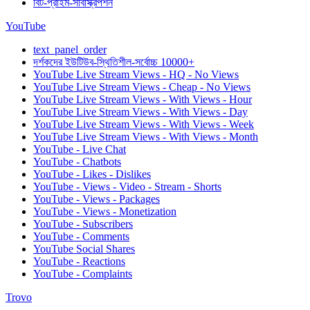
বিট-প্রাইম-সাবস্ক্রিপশন
YouTube
text_panel_order
দর্শকদের ইউটিউব-স্থিতিশীল-সর্বোচ্চ 10000+
YouTube Live Stream Views - HQ - No Views
YouTube Live Stream Views - Cheap - No Views
YouTube Live Stream Views - With Views - Hour
YouTube Live Stream Views - With Views - Day
YouTube Live Stream Views - With Views - Week
YouTube Live Stream Views - With Views - Month
YouTube - Live Chat
YouTube - Chatbots
YouTube - Likes - Dislikes
YouTube - Views - Video - Stream - Shorts
YouTube - Views - Packages
YouTube - Views - Monetization
YouTube - Subscribers
YouTube - Comments
YouTube Social Shares
YouTube - Reactions
YouTube - Complaints
Trovo