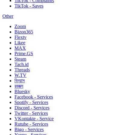
TikTok - Complaints
TikTok - Saves
Other
Zoom
Bizon365
Flextv
Likee
MAX
Prime.GS
Steam
Tach.id
Threads
W.TV
বিন্যান্স
রবলক্স
Bluesky
Facebook - Services
Spotify - Services
Discord - Services
Twitter - Services
VKontakte - Service
Rutube - Services
Bigo - Services
Yappy - Services