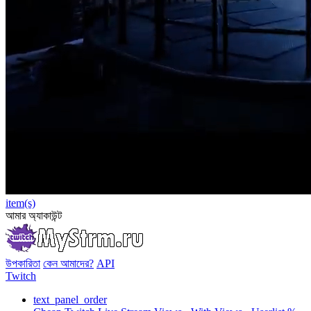
item(s)
আমার অ্যাকাউন্ট
উপকারিতা
কেন আমাদের?
API
Twitch
text_panel_order