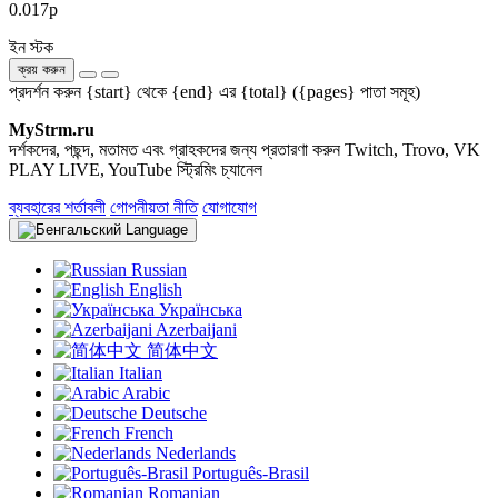
0.017р
ইন স্টক
ক্রয় করুন
প্রদর্শন করুন {start} থেকে {end} এর {total} ({pages} পাতা সমূহ)
MyStrm.ru
দর্শকদের, পছন্দ, মতামত এবং গ্রাহকদের জন্য প্রতারণা করুন Twitch, Trovo, VK
PLAY LIVE, YouTube স্ট্রিমিং চ্যানেল
ব্যবহারের শর্তাবলী
গোপনীয়তা নীতি
যোগাযোগ
Language
Russian
English
Українська
Azerbaijani
简体中文
Italian
Arabic
Deutsche
French
Nederlands
Português-Brasil
Romanian