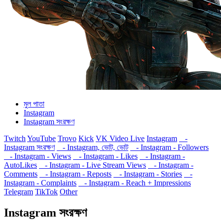
মুল পাতা
Instagram
Instagram সংরক্ষণ
Twitch
YouTube
Trovo
Kick
VK Video Live
Instagram
-
Instagram সংরক্ষণ
- Instagram, ভোট, ভোট
- Instagram - Followers
- Instagram - Views
- Instagram - Likes
- Instagram -
AutoLikes
- Instagram - Live Stream Views
- Instagram -
Comments
- Instagram - Reposts
- Instagram - Stories
-
Instagram - Complaints
- Instagram - Reach + Impressions
Telegram
TikTok
Other
Instagram সংরক্ষণ