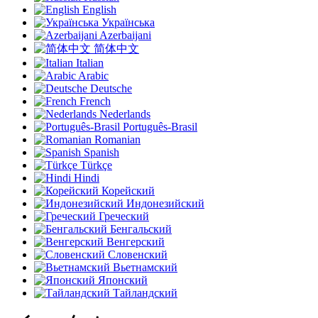
English
Українська
Azerbaijani
简体中文
Italian
Arabic
Deutsche
French
Nederlands
Português-Brasil
Romanian
Spanish
Türkçe
Hindi
Корейский
Индонезийский
Греческий
Бенгальский
Венгерский
Словенский
Вьетнамский
Японский
Тайландский