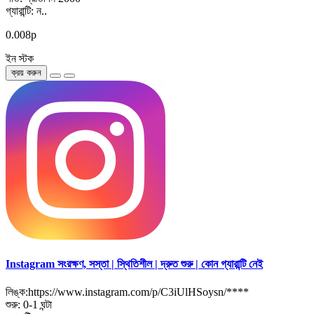
গ্যারান্টি: ন..
0.008р
ইন স্টক
ক্রয় করুন
Instagram সংরক্ষণ, সস্তা | স্থিতিশীল | দ্রুত শুরু | কোন গ্যারান্টি নেই
লিঙ্ক:https://www.instagram.com/p/C3iUlHSoysn/****
শুরু: 0-1 ঘন্টা