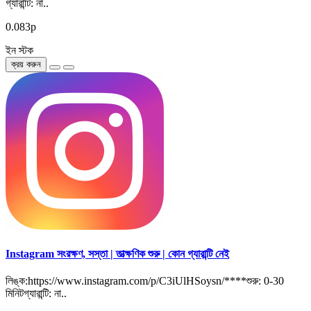
গ্যারান্টি: না..
0.083р
ইন স্টক
ক্রয় করুন
Instagram সংরক্ষণ, সস্তা | তাত্ক্ষণিক শুরু | কোন গ্যারান্টি নেই
লিঙ্ক:https://www.instagram.com/p/C3iUlHSoysn/****শুরু: 0-30
মিনিটগ্যারান্টি: না..