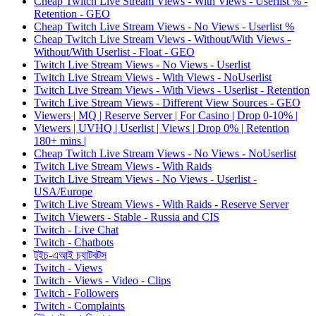
Cheap Twitch Live Stream Views - With Views - Userlist % -
Retention - GEO
Cheap Twitch Live Stream Views - No Views - Userlist %
Cheap Twitch Live Stream Views - Without/With Views -
Without/With Userlist - Float - GEO
Twitch Live Stream Views - No Views - Userlist
Twitch Live Stream Views - With Views - NoUserlist
Twitch Live Stream Views - With Views - Userlist - Retention
Twitch Live Stream Views - Different View Sources - GEO
Viewers | MQ | Reserve Server | For Casino | Drop 0-10% |
Viewers | UVHQ | Userlist | Views | Drop 0% | Retention
180+ mins |
Cheap Twitch Live Stream Views - No Views - NoUserlist
Twitch Live Stream Views - With Raids
Twitch Live Stream Views - No Views - Userlist -
USA/Europe
Twitch Live Stream Views - With Raids - Reserve Server
Twitch Viewers - Stable - Russia and CIS
Twitch - Live Chat
Twitch - Chatbots
টুইচ-এআই চ্যাটবটস
Twitch - Views
Twitch - Views - Video - Clips
Twitch - Followers
Twitch - Complaints