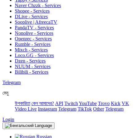
Naver Chzzk - Services
Shopee - Services
DLive - Services
Sooplive | AfreecaTV
PandaTV - Services
Nonolive - Services
Openrec - Services
Rumble - Services
Mixch - Services
Loco.GG - Services
Dzen - Services
NUUM - Services
Bilibili - Services
Telegram
মেনু
উপকারিতা
কেন আমাদের?
API
Twitch
YouTube
Trovo
Kick
VK
Video Live
Instagram
Telegram
TikTok
Other
Telegram
Login
Language
Russian