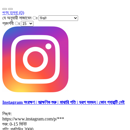
পণ্য তুলনা (0)
যে অনুযায়ী সাজাবেন ঃ
প্রদর্শনী ঃ
Instagram সংরক্ষণ | তাত্ক্ষণিক শুরু | মাঝারি গতি | ড্রপ সম্ভব | কোন গ্যারান্টি নেই
লিঙ্ক:
https://www.instagram.com/p/***
শুরু: 0-15 মিনিট
গতি: প্রতিদিন 2000