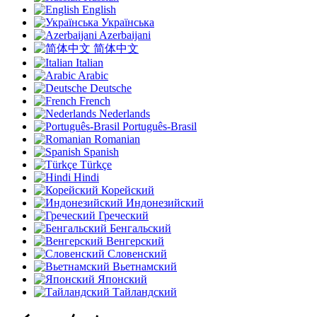
English
Українська
Azerbaijani
简体中文
Italian
Arabic
Deutsche
French
Nederlands
Português-Brasil
Romanian
Spanish
Türkçe
Hindi
Корейский
Индонезийский
Греческий
Бенгальский
Венгерский
Словенский
Вьетнамский
Японский
Тайландский