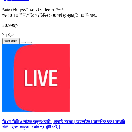
উদাহরণ:https://live.vkvideo.ru/***
শুরু: 0-10 মিনিটগতি: প্রতিদিন 500 পর্যন্তগ্যারান্টি: 30 দিনগুণ..
20.999р
ইন স্টক
ক্রয় করুন
ভি কে ভিডিও লাইভ অনুসরণকারী | মাঝারি মানের | অফলাইন | তাত্ক্ষণিক শুরু | মাঝারি
গতি | ড্রপ সম্ভব | কোন গ্যারান্টি নেই |