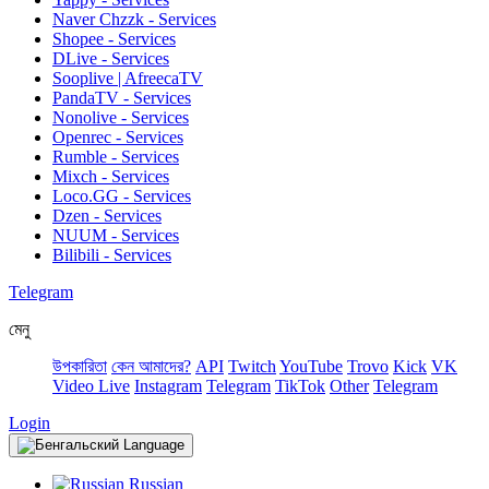
Naver Chzzk - Services
Shopee - Services
DLive - Services
Sooplive | AfreecaTV
PandaTV - Services
Nonolive - Services
Openrec - Services
Rumble - Services
Mixch - Services
Loco.GG - Services
Dzen - Services
NUUM - Services
Bilibili - Services
Telegram
মেনু
উপকারিতা
কেন আমাদের?
API
Twitch
YouTube
Trovo
Kick
VK
Video Live
Instagram
Telegram
TikTok
Other
Telegram
Login
Language
Russian