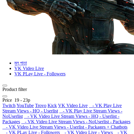
মুল পাতা
VK Video Live
VK PLay Live - Followers
Product filter
Price
19
-
23
р
Twitch
YouTube
Trovo
Kick
VK Video Live
- VK Play Live
Stream Views - HQ - Userlist
- VK Play Live Stream Views -
NoUserlist
- VK Video Live Stream Views - HQ - Userlist -
Packages
- VK Video Live Stream Views - NoUserlist - Packages
- VK Video Live Stream Views - Userlist - Packages + Chatbots
- VK PLay Live - Followers
- VK Video Live - Views
- VK