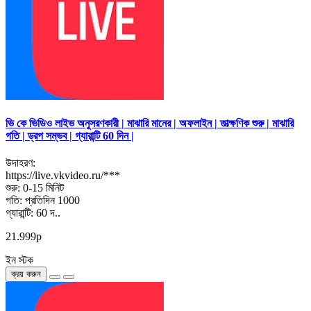
ভি কে ভিডিও লাইভ অনুসরণকারী | মাঝারি মানের | অফলাইন | তাত্ক্ষণিক শুরু | মাঝারি
গতি | ড্রপ সম্ভব | গ্যারান্টি 60 দিন |
উদাহরণ:
https://live.vkvideo.ru/***
শুরু: 0-15 মিনিট
গতি: প্রতিদিন 1000
গ্যারান্টি: 60 দ..
21.999р
ইন স্টক
ক্রয় করুন