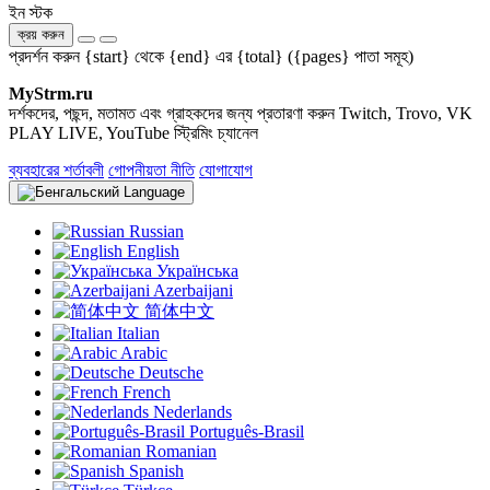
ইন স্টক
ক্রয় করুন
প্রদর্শন করুন {start} থেকে {end} এর {total} ({pages} পাতা সমূহ)
MyStrm.ru
দর্শকদের, পছন্দ, মতামত এবং গ্রাহকদের জন্য প্রতারণা করুন Twitch, Trovo, VK
PLAY LIVE, YouTube স্ট্রিমিং চ্যানেল
ব্যবহারের শর্তাবলী
গোপনীয়তা নীতি
যোগাযোগ
Language
Russian
English
Українська
Azerbaijani
简体中文
Italian
Arabic
Deutsche
French
Nederlands
Português-Brasil
Romanian
Spanish