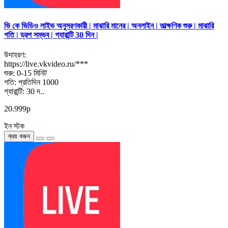
ভি কে ভিডিও লাইভ অনুসরণকারী | মাঝারি মানের | অনলাইন | তাত্ক্ষণিক শুরু | মাঝারি
গতি | ড্রপ সম্ভব | গ্যারান্টি 30 দিন |
উদাহরণ:
https://live.vkvideo.ru/***
শুরু: 0-15 মিনিট
গতি: প্রতিদিন 1000
গ্যারান্টি: 30 দ..
20.999р
ইন স্টক
ক্রয় করুন