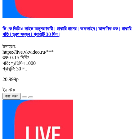
ভি কে ভিডিও লাইভ অনুসরণকারী | মাঝারি মানের | অফলাইন | তাত্ক্ষণিক শুরু | মাঝারি
গতি | ড্রপ সম্ভব | গ্যারান্টি 30 দিন |
উদাহরণ:
https://live.vkvideo.ru/***
শুরু: 0-15 মিনিট
গতি: প্রতিদিন 1000
গ্যারান্টি: 30 দ..
20.999р
ইন স্টক
ক্রয় করুন