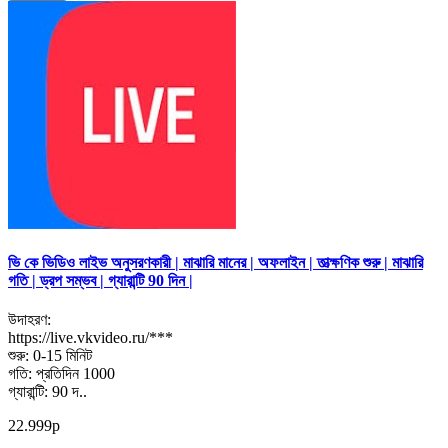
ভি কে ভিডিও লাইভ অনুসরণকারী | মাঝারি মানের | অফলাইন | তাত্ক্ষণিক শুরু | মাঝারি
গতি | ড্রপ সম্ভব | গ্যারান্টি 90 দিন |
উদাহরণ:
https://live.vkvideo.ru/***
শুরু: 0-15 মিনিট
গতি: প্রতিদিন 1000
গ্যারান্টি: 90 দ..
22.999р