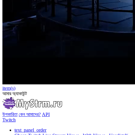
item(s)
আমার অ্যাকাউন্ট
উপকারিতা
কেন আমাদের?
API
Twitch
text_panel_order