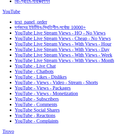
বিট-প্রাইম-সাবস্ক্রিপশন
YouTube
text_panel_order
দর্শকদের ইউটিউব-স্থিতিশীল-সর্বোচ্চ 10000+
YouTube Live Stream Views - HQ - No Views
YouTube Live Stream Views - Cheap - No Views
YouTube Live Stream Views - With Views - Hour
YouTube Live Stream Views - With Views - Day
YouTube Live Stream Views - With Views - Week
YouTube Live Stream Views - With Views - Month
YouTube - Live Chat
YouTube - Chatbots
YouTube - Likes - Dislikes
YouTube - Views - Video - Stream - Shorts
YouTube - Views - Packages
YouTube - Views - Monetization
YouTube - Subscribers
YouTube - Comments
YouTube Social Shares
YouTube - Reactions
YouTube - Complaints
Trovo