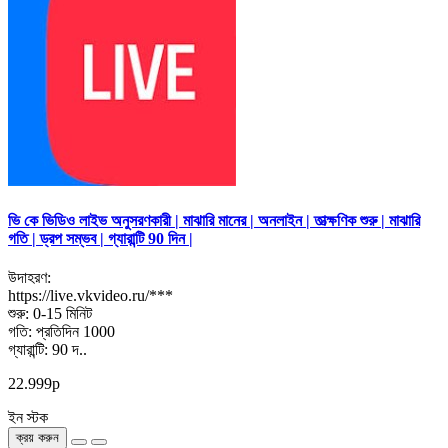
ভি কে ভিডিও লাইভ অনুসরণকারী | মাঝারি মানের | অনলাইন | তাত্ক্ষণিক শুরু | মাঝারি
গতি | ড্রপ সম্ভব | গ্যারান্টি 90 দিন |
উদাহরণ:
https://live.vkvideo.ru/***
শুরু: 0-15 মিনিট
গতি: প্রতিদিন 1000
গ্যারান্টি: 90 দ..
22.999р
ইন স্টক
ক্রয় করুন