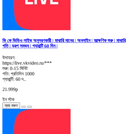
ভি কে ভিডিও লাইভ অনুসরণকারী | মাঝারি মানের | অনলাইন | তাত্ক্ষণিক শুরু | মাঝারি
গতি | ড্রপ সম্ভব | গ্যারান্টি 60 দিন |
উদাহরণ:
https://live.vkvideo.ru/***
শুরু: 0-15 মিনিট
গতি: প্রতিদিন 1000
গ্যারান্টি: 60 দ..
21.999р
ইন স্টক
ক্রয় করুন