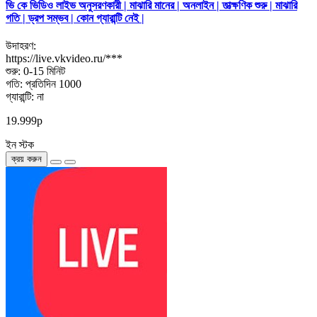
ভি কে ভিডিও লাইভ অনুসরণকারী | মাঝারি মানের | অনলাইন | তাত্ক্ষণিক শুরু | মাঝারি
গতি | ড্রপ সম্ভব | কোন গ্যারান্টি নেই |
উদাহরণ:
https://live.vkvideo.ru/***
শুরু: 0-15 মিনিট
গতি: প্রতিদিন 1000
গ্যারান্টি: না
19.999р
ইন স্টক
ক্রয় করুন