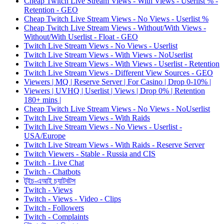
Cheap Twitch Live Stream Views - With Views - Userlist % -
Retention - GEO
Cheap Twitch Live Stream Views - No Views - Userlist %
Cheap Twitch Live Stream Views - Without/With Views -
Without/With Userlist - Float - GEO
Twitch Live Stream Views - No Views - Userlist
Twitch Live Stream Views - With Views - NoUserlist
Twitch Live Stream Views - With Views - Userlist - Retention
Twitch Live Stream Views - Different View Sources - GEO
Viewers | MQ | Reserve Server | For Casino | Drop 0-10% |
Viewers | UVHQ | Userlist | Views | Drop 0% | Retention
180+ mins |
Cheap Twitch Live Stream Views - No Views - NoUserlist
Twitch Live Stream Views - With Raids
Twitch Live Stream Views - No Views - Userlist -
USA/Europe
Twitch Live Stream Views - With Raids - Reserve Server
Twitch Viewers - Stable - Russia and CIS
Twitch - Live Chat
Twitch - Chatbots
টুইচ-এআই চ্যাটবটস
Twitch - Views
Twitch - Views - Video - Clips
Twitch - Followers
Twitch - Complaints