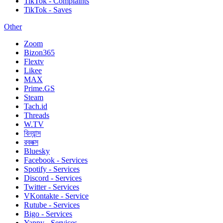
TikTok - Complaints
TikTok - Saves
Other
Zoom
Bizon365
Flextv
Likee
MAX
Prime.GS
Steam
Tach.id
Threads
W.TV
বিন্যান্স
রবলক্স
Bluesky
Facebook - Services
Spotify - Services
Discord - Services
Twitter - Services
VKontakte - Service
Rutube - Services
Bigo - Services
Yappy - Services