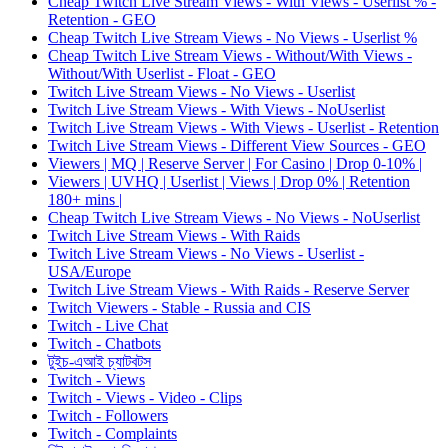
Cheap Twitch Live Stream Views - With Views - Userlist % -
Retention - GEO
Cheap Twitch Live Stream Views - No Views - Userlist %
Cheap Twitch Live Stream Views - Without/With Views -
Without/With Userlist - Float - GEO
Twitch Live Stream Views - No Views - Userlist
Twitch Live Stream Views - With Views - NoUserlist
Twitch Live Stream Views - With Views - Userlist - Retention
Twitch Live Stream Views - Different View Sources - GEO
Viewers | MQ | Reserve Server | For Casino | Drop 0-10% |
Viewers | UVHQ | Userlist | Views | Drop 0% | Retention
180+ mins |
Cheap Twitch Live Stream Views - No Views - NoUserlist
Twitch Live Stream Views - With Raids
Twitch Live Stream Views - No Views - Userlist -
USA/Europe
Twitch Live Stream Views - With Raids - Reserve Server
Twitch Viewers - Stable - Russia and CIS
Twitch - Live Chat
Twitch - Chatbots
টুইচ-এআই চ্যাটবটস
Twitch - Views
Twitch - Views - Video - Clips
Twitch - Followers
Twitch - Complaints