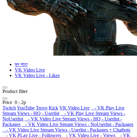
মুল পাতা
VK Video Live
VK Video Live - Likes
Product filter
Price
0
-
2
р
Twitch
YouTube
Trovo
Kick
VK Video Live
- VK Play Live
Stream Views - HQ - Userlist
- VK Play Live Stream Views -
NoUserlist
- VK Video Live Stream Views - HQ - Userlist -
Packages
- VK Video Live Stream Views - NoUserlist - Packages
- VK Video Live Stream Views - Userlist - Packages + Chatbots
- VK PLay Live - Followers
- VK Video Live - Views
- VK