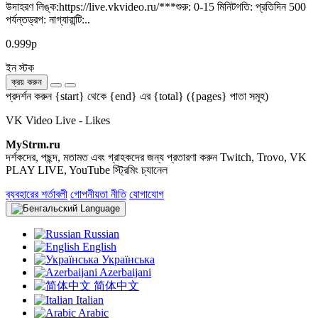
উদাহরণ লিঙ্ক:https://live.vkvideo.ru/***শুরু: 0-15 মিনিটগতি: প্রতিদিন 500
পর্যন্তড্রপ: নাগ্যারান্টি:..
0.999р
ইন স্টক
ক্রয় করুন
প্রদর্শন করুন {start} থেকে {end} এর {total} ({pages} পাতা সমূহ)
VK Video Live - Likes
MyStrm.ru
দর্শকদের, পছন্দ, মতামত এবং গ্রাহকদের জন্য প্রতারণা করুন Twitch, Trovo, VK
PLAY LIVE, YouTube স্ট্রিমিং চ্যানেল
ব্যবহারের শর্তাবলী
গোপনীয়তা নীতি
যোগাযোগ
Language
Russian
English
Українська
Azerbaijani
简体中文
Italian
Arabic