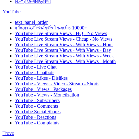
বিট-প্রাইম-সাবস্ক্রিপশন
YouTube
text_panel_order
দর্শকদের ইউটিউব-স্থিতিশীল-সর্বোচ্চ 10000+
YouTube Live Stream Views - HQ - No Views
YouTube Live Stream Views - Cheap - No Views
YouTube Live Stream Views - With Views - Hour
YouTube Live Stream Views - With Views - Day
YouTube Live Stream Views - With Views - Week
YouTube Live Stream Views - With Views - Month
YouTube - Live Chat
YouTube - Chatbots
YouTube - Likes - Dislikes
YouTube - Views - Video - Stream - Shorts
YouTube - Views - Packages
YouTube - Views - Monetization
YouTube - Subscribers
YouTube - Comments
YouTube Social Shares
YouTube - Reactions
YouTube - Complaints
Trovo