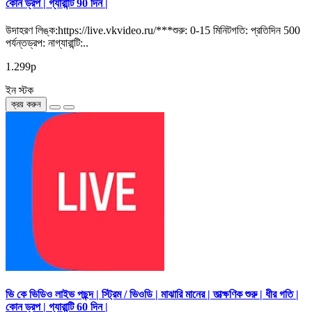
কোন ড্রপ | গ্যারান্টি 90 দিন |
উদাহরণ লিঙ্ক:https://live.vkvideo.ru/***শুরু: 0-15 মিনিটগতি: প্রতিদিন 500
পর্যন্তড্রপ: নাগ্যারান্টি:..
1.299р
ইন স্টক
ক্রয় করুন
ভি কে ভিডিও লাইভ পছন্দ | স্ট্রিম / ভিওডি | মাঝারি মানের | তাত্ক্ষণিক শুরু | ধীর গতি |
কোন ড্রপ | গ্যারান্টি 60 দিন |