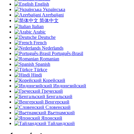
English
Українська
Azerbaijani
简体中文
Italian
Arabic
Deutsche
French
Nederlands
Português-Brasil
Romanian
Spanish
Türkçe
Hindi
Корейский
Индонезийский
Греческий
Бенгальский
Венгерский
Словенский
Вьетнамский
Японский
Тайландский