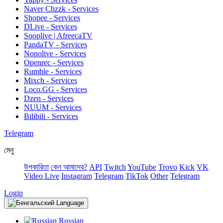
Naver Chzzk - Services
Shopee - Services
DLive - Services
Sooplive | AfreecaTV
PandaTV - Services
Nonolive - Services
Openrec - Services
Rumble - Services
Mixch - Services
Loco.GG - Services
Dzen - Services
NUUM - Services
Bilibili - Services
Telegram
মেনু
উপকারিতা
কেন আমাদের?
API
Twitch
YouTube
Trovo
Kick
VK
Video Live
Instagram
Telegram
TikTok
Other
Telegram
Login
Language
Russian