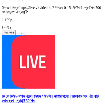
উদাহরণ লিঙ্ক:https://live.vkvideo.ru/***শুরু: 0-15 মিনিটগতি: প্রতিদিন 500
পর্যন্তড্রপ: নাগ্যারান্টি:..
1.199р
ইন স্টক
ক্রয় করুন
ভি কে ভিডিও লাইভ পছন্দ | স্ট্রিম / ভিওডি | মাঝারি মানের | তাত্ক্ষণিক শুরু | ধীর গতি |
কোন ড্রপ | গ্যারান্টি 30 দিন |