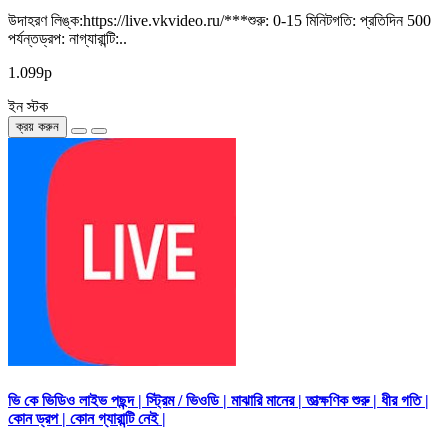
উদাহরণ লিঙ্ক:https://live.vkvideo.ru/***শুরু: 0-15 মিনিটগতি: প্রতিদিন 500
পর্যন্তড্রপ: নাগ্যারান্টি:..
1.099р
ইন স্টক
ক্রয় করুন
ভি কে ভিডিও লাইভ পছন্দ | স্ট্রিম / ভিওডি | মাঝারি মানের | তাত্ক্ষণিক শুরু | ধীর গতি |
কোন ড্রপ | কোন গ্যারান্টি নেই |