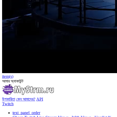
item(s)
আমার অ্যাকাউন্ট
উপকারিতা
কেন আমাদের?
API
Twitch
text_panel_order