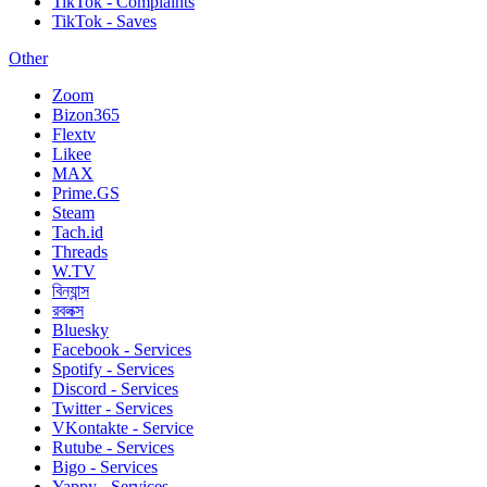
TikTok - Complaints
TikTok - Saves
Other
Zoom
Bizon365
Flextv
Likee
MAX
Prime.GS
Steam
Tach.id
Threads
W.TV
বিন্যান্স
রবলক্স
Bluesky
Facebook - Services
Spotify - Services
Discord - Services
Twitter - Services
VKontakte - Service
Rutube - Services
Bigo - Services
Yappy - Services